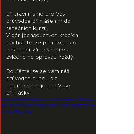
připravili jsme pro Vás 
průvodce přihlášením do 
tanečních kurzů.
V pár jednoduchých krocích 
pochopíte, že přihlášení do 
našich kurzů je snadné a 
zvládne ho opravdu každý.
Doufáme, že se Vám náš 
průvodce bude líbit.
Těšíme se nejen na Vaše 
přihlášky
https://video.wixstatic.com/video/73802a_
83c827f64310427dbb67a21f3d2f6337/720p
/mp4/file.mp4