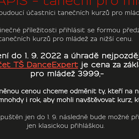
PIS - taneční pro m
 budoucí účastníci tanečních kurzů pro mlád
dinečné příležitosti přihlásit se formou před
tanečních kurzů pro mládež za nižší cenu. 
ení do 1. 9. 2022 a úhradě nejpozději
čet TŠ DanceExpert
 je cena za zákl
pro mládež 3999,-
ěnou cenou chceme odměnit ty, kteří na n
mnohdy i rok, aby mohli navštěvovat kurz, kte
puštěn jen do 1. 9.. následně bude možné př
jen klasickou přihláškou. 