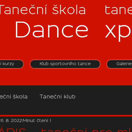
Taneční škola
&
tane
Dance
E
xp
í kurzy
Klub sportovního tance
Galerie
eční škola
Taneční klub
26. 8. 2022
Minut čtení: 1