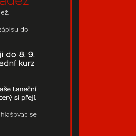
ládež
ež,
zápisu do 
 do 8. 9. 
adní kurz 
aše taneční 
rý si přejí.
ihlašovat se 