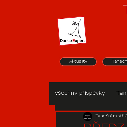
Aktuality
Tanečn
Všechny příspěvky
Tan
Taneční mistři