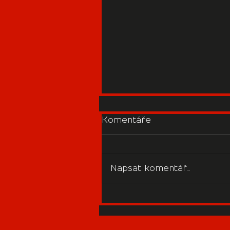
Komentáře
Napsat komentář...
🕺🕺 Rozšířené taneční
kurzy – hodina navíc
pro všechny, které
tanec baví!