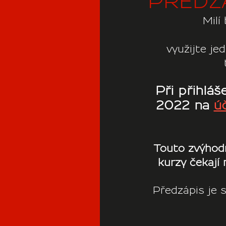
PŘEDZÁ
Milí
využijte je
Při přihláš
2022 na 
ú
Touto zvýhodn
kurzy čekají 
Předzápis je s