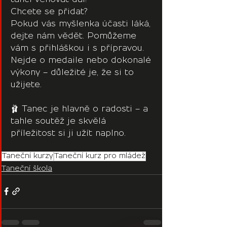
Chcete se přidat?
Pokud vás myšlenka účasti láká, 
dejte nám vědět. Pomůžeme 
vám s přihláškou i s přípravou.
Nejde o medaile nebo dokonalé 
výkony – důležité je, že si to 
užijete.
🩰 Tanec je hlavně o radosti – a 
tahle soutěž je skvělá 
příležitost si ji užít naplno.
Taneční kurzy
Taneční kurz pro mládež
Taneční škola