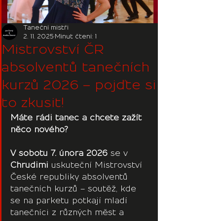
Taneční mistři
2. 11. 2025
Minut čtení: 1
Mistrovství ČR
absolventů tanečních
kurzů 2026 – pojďte si
to zkusit!
Máte rádi tanec a chcete zažít
něco
nového?
V sobotu 7. února 2026 
se v 
Chrudimi
 uskuteční Mistrovství 
České republiky absolventů 
tanečních kurzů – soutěž, kde 
se na parketu potkají mladí 
tanečníci z různých měst a 