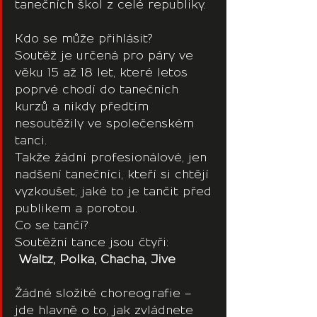
tanečních škol z celé republiky.
Kdo se může přihlásit?
Soutěž je určená pro páry ve 
věku 15 až 18 let, které letos 
poprvé chodí do tanečních 
kurzů a nikdy předtím 
nesoutěžily ve společenském 
tanci.
Takže žádní profesionálové, jen 
nadšení tanečníci, kteří si chtějí 
vyzkoušet, jaké to je tančit před 
publikem a porotou.
Co se tančí?
Soutěžní tance jsou čtyři:
Waltz, Polka, Chacha, Jive
Žádné složité choreografie – 
jde hlavně o to, jak zvládnete 