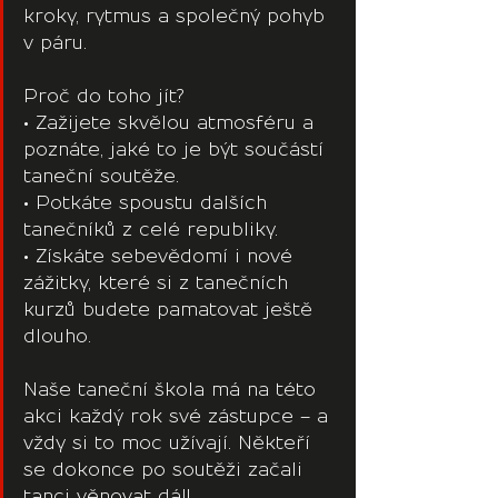
kroky, rytmus a společný pohyb 
v páru.
Proč do toho jít?
• Zažijete skvělou atmosféru a 
poznáte, jaké to je být součástí 
taneční soutěže.
• Potkáte spoustu dalších 
tanečníků z celé republiky.
• Získáte sebevědomí i nové 
zážitky, které si z tanečních 
kurzů budete pamatovat ještě 
dlouho.
Naše taneční škola má na této 
akci každý rok své zástupce – a 
vždy si to moc užívají. Někteří 
se dokonce po soutěži začali 
tanci věnovat dál!