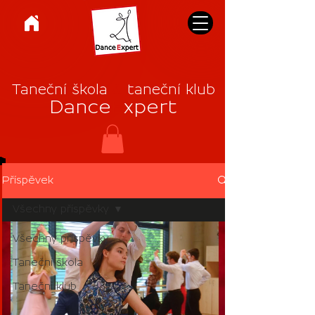
Taneční škola
&
taneční klub
Dance
E
xpert
Příspěvek
Všechny příspěvky
Všechny příspěvky
Taneční škola
Taneční klub