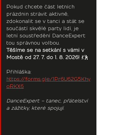
Pokud chcete část letních 
prázdnin strávit aktivně, 
zdokonalit se v tanci a stát se 
součástí skvělé party lidí, je 
letní soustředění DanceExpert 
tou správnou volbou.
Těšíme se na setkání s vámi v 
Mostě od 27. 7. do 1. 8. 2026!
 💃🕺
Přihláška: 
https://forms.gle/1Pr6U62G5Khy
oRKX6
DanceExpert – tanec, přátelství 
a zážitky, které spojují.