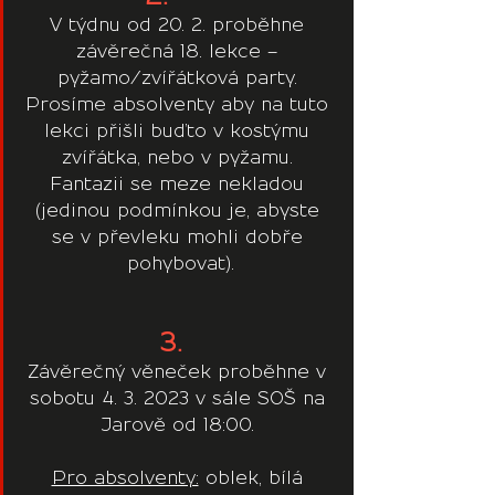
V týdnu od 20. 2. proběhne 
závěrečná 18. lekce – 
pyžamo/zvířátková party. 
Prosíme absolventy aby na tuto 
lekci přišli buďto v kostýmu 
zvířátka, nebo v pyžamu. 
Fantazii se meze nekladou 
(jedinou podmínkou je, abyste 
se v převleku mohli dobře 
pohybovat).
3.  
Závěrečný věneček proběhne v 
sobotu 4. 3. 2023 v sále SOŠ na 
Jarově od 18:00. 
Pro absolventy:
 oblek, bílá 