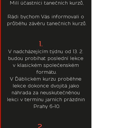
Milí účastníci tanečních kurzů,
Rádi bychom Vás informovali o 
průběhu závěru tanečních kurzů.
1.  
V nadcházejícím týdnu od 13. 2. 
budou probíhat poslední lekce 
v klasickém společenském 
formátu.
V Ďáblickém kurzu proběhne 
lekce dokonce dvojitá jako 
náhrada za neuskutečněnou 
lekci v termínu jarních prázdnin 
Prahy 6-10.
2.   