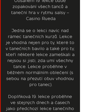
Obsahem 19. lekce bude 
zopakování všech tanců a 
taneční hra v rytmu salsy – 
Casino Rueda
Jedná se o lekci navíc nad 
rámec tanečních kurzů. Lekce 
je vhodná nejen pro ty, které to 
v tanečních bavilo a také pro ty, 
kteří některé lekce zameškali a 
nejsou si jisti, zda umí všechny 
tance. Lekce proběhne v 
běžném normálním oblečení (s 
sebou na přezutí obuv vhodnou 
pro tanec).
Doplňková 19. lekce proběhne 
ve stejných dnech a časech 
jako předchozí lekce tanečního 