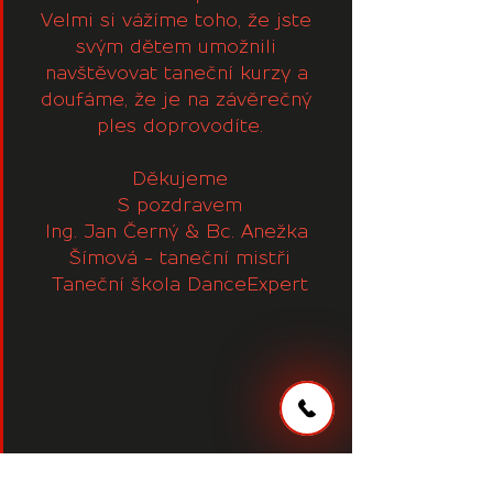
Velmi si vážíme toho, že jste 
svým dětem umožnili 
navštěvovat taneční kurzy a 
doufáme, že je na závěrečný 
ples doprovodíte.
Děkujeme
S pozdravem
Ing. Jan Černý & Bc. Anežka 
Šímová - taneční mistři
Taneční škola DanceExpert