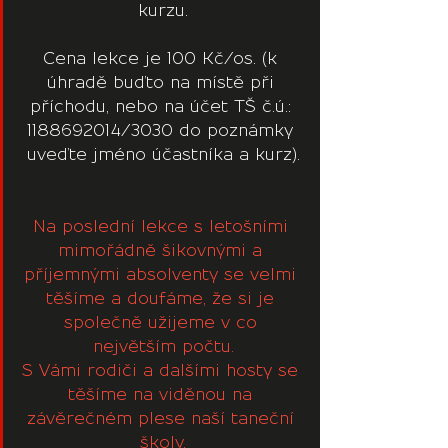
kurzu.
Cena lekce je 100 Kč/os. (k 
úhradě buďto na místě při 
příchodu, nebo na účet TŠ č.ú.: 
1188692014/3030 do poznámky 
uveďte jméno účastníka a kurz).
Na poslední lekce s letošními 
mimořádně šikovnými a 
příjemnými absolventy se velmi 
těšíme a doufáme, že si je 
společně užijeme v co 
největším počtu.
S Vámi rodiči a dalšími hosty se 
těšíme na viděnou na 
závěrečném plese naší taneční 
školy.