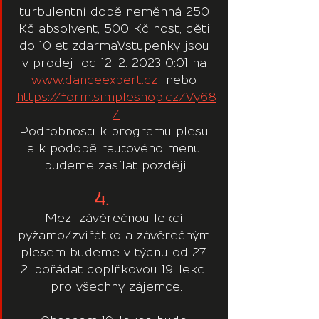
turbulentní době neměnná 250 
Kč absolvent, 500 Kč host, děti 
do 10let zdarmaVstupenky jsou 
v prodeji od 12. 2. 2023 0:01 na 
www.danceexpert.cz
  nebo 
https://form.simpleshop.cz/Vy68
/
Podrobnosti k programu plesu 
a k podobě rautového menu 
budeme zasílat později.
4.    
Mezi závěrečnou lekcí 
pyžamo/zvířátko a závěrečným 
plesem budeme v týdnu od 27. 
2. pořádat doplňkovou 19. lekci 
pro všechny zájemce.